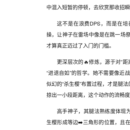
中混入短暂的停顿，去欣赏那收招瞬
这不是在浪费DPS，而是在培
操，让神子在雷场中像是在跳一场
才算真正迈过了入门的门槛。
更深层次的🔥修炼，源于对“距
“进退自如”的哲学。她不需要像近
似幻的“杀生樱”布置过程，才是腿
掠出一小段距离，这个动作的流畅度
高手神子，其腿法熟练度体现为
生樱形成等边➡️三角形的位置，且