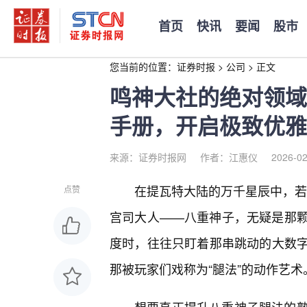
首页
快讯
要闻
股市
您当前的位置：
证券时报
>
公司
>
正文
鸣神大社的绝对领域
手册，开启极致优雅
来源：证券时报网
作者：江惠仪
2026-02
在提瓦特大陆的万千星辰中，若要
点赞
宫司大人——八重神子，无疑是那颗
度时，往往只盯着那串跳动的大数
那被玩家们戏称为“腿法”的动作艺术