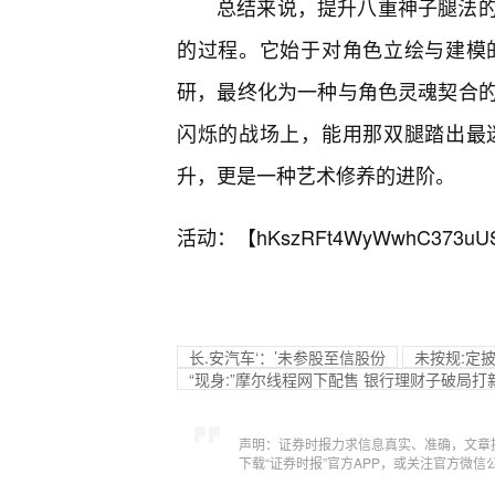
总结来说，提升八重神子腿法
的过程。它始于对角色立绘与建模
研，最终化为一种与角色灵魂契合
闪烁的战场上，能用那双腿踏出最
升，更是一种艺术修养的进阶。
活动：【
hKszRFt4WyWwhC373uU
长.安汽车‘：’未参股至信股份
未按规:定
“现身:”摩尔线程网下配售 银行理财子破局
声明：证券时报力求信息真实、准确，文章
下载“证券时报”官方APP，或关注官方微