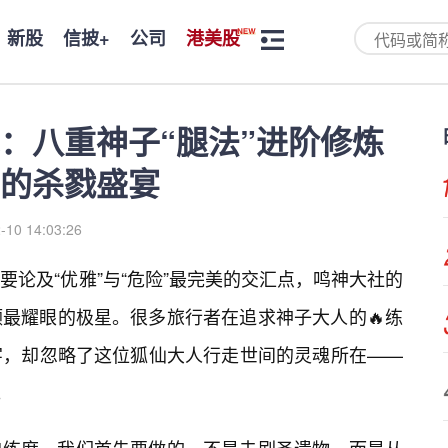
新股
信披+
公司
港美股
：八重神子“腿法”进阶修炼
的杀戮盛宴
-10 14:03:26
论及“优雅”与“危险”最完美的交汇点，鸣神大社的
最耀眼的极星。很多旅行者在追求神子大人的🔥练
字，却忽略了这位狐仙大人行走世间的灵魂所在——
。