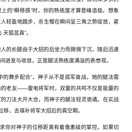
上的“瞬移感”时，你的熟练度才算登峰造极。想象
大人轻盈地踏步，杀生樱在瞬间呈三角之势绽放，紧
·天狐显真”。
傲人的长腿由于大招的后坐力而微微下沉，随后迅速
间迸发与收敛，正是腿法熟练度满溢的表😎现。
中的舞步配合”。神子从不是孤军奋战，她的腿法需
山的老友——雷电将军时，双雷的共鸣不仅是能量的
军的刀法大开大合，而神子的腿法轻灵诡谲。在实战
位移，去填补将军大招后的真空期。
要求你对神子的位移距离有着像素级的掌控。如果切