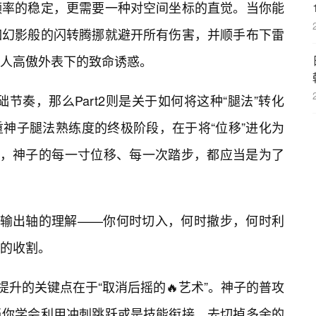
频率的稳定，更需要一种对空间坐标的直觉。当你能
如幻影般的闪转腾挪就避开所有伤害，并顺手布下雷
人高傲外表下的致命诱惑。
础节奏，那么Part2则是关于如何将这种“腿法”转化
神子腿法熟练度的终极阶段，在于将“位移”进化为
下，神子的每一寸位移、每一次踏步，都应当是为了
对输出轴的理解——你何时切入，何时撤步，何时利
的收割。
升的关键点在于“取消后摇的🔥艺术”。神子的普攻
当你学会利用冲刺跳跃或是技能衔接，去切掉多余的