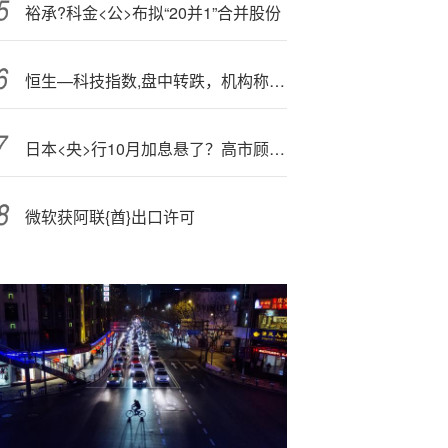
裕承?科金<公>布拟“20并1”合并股份
恒生—科技指数,盘中转跌，机构称AI产业仍将带动AH股科技板块上涨
日本<央>行10月加息悬了？高市顾问给出明确答案： 12月更合适！
微软获阿联{酋}出口许可