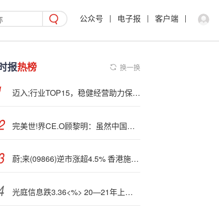
公众号
电子报
客户端
时报
热榜
换一换
迈入;行业TOP15，稳健经营助力保利置业逆势崛起
完美世!界CE.O顾黎明：虽然中国游戏行业“出身低微”，但最具全球竞争力
蔚;来(09866)逆市涨超4.5% 香港施政报告提到支持市场发展换电型电动车及自动化换电站技术
光庭信息跌3.36<%> 20—21年上市超募11亿元