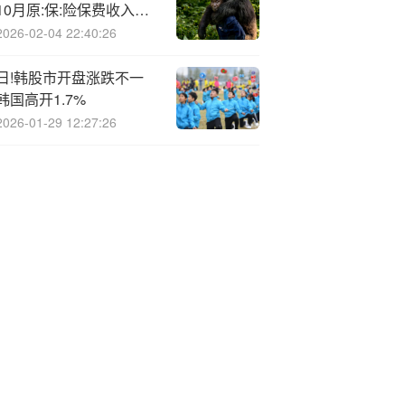
10月原:保:险保费收入为
4148.89亿元
2026-02-04 22:40:26
日!韩股市开盘涨跌不一
韩国高开1.7%
2026-01-29 12:27:26