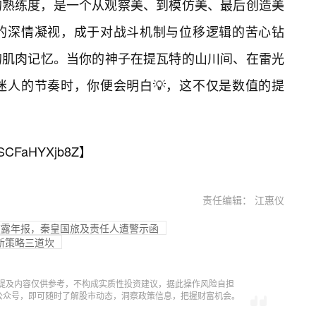
的熟练度，是一个从观察美、到模仿美、最后创造美
的深情凝视，成于对战斗机制与位移逻辑的苦心钻
的肌肉记忆。当你的神子在提瓦特的山川间、在雷光
迷人的节奏时，你便会明白💡，这不仅是数值的提
SCFaHYXjb8Z
】
责任编辑： 江惠仪
披露年报，秦皇国旅及责任人遭警示函
打新策略三道坎
提及内容仅供参考，不构成实质性投资建议，据此操作风险自担
信公众号，即可随时了解股市动态，洞察政策信息，把握财富机会。