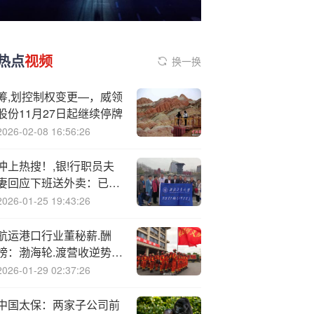
热点
视频
换一换
筹,划控制权变更—，威领
股份11月27日起继续停牌
2026-02-08 16:56:26
冲上热搜！,银!行职员夫
妻回应下班送外卖：已成
为舒缓工作压力的方式
2026-01-25 19:43:26
航运港口行业董秘薪.酬
榜：渤海轮.渡营收逆势小
幅下滑 董秘宁武年薪涨至
2026-01-29 02:37:26
261万位居业内第三
中国太保：两家子公司前