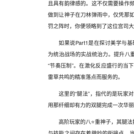
且具有韵律感的。这不仅需要操作
做到让神子在刀林弹雨中，仅凭那
罚之阵时，你便领略到了这位宫司大
如果说Part1是在探讨美学与基
为统治战场的实战统治力。提升八重
“节奏压制”。在激化反应盛行的当
雷草共鸣的精准落点而服务的。
这里的“腿法”，指代的是玩家
用那纤细却有力的双腿完成一次华丽
高阶玩家的八⭐重神子，其腿法提
与技能之间存在着微妙的衔接点。