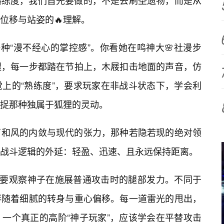
熟练度，我们首先要做的，不是去刷圣遗物，而是从
位移与站姿的🔥理解。
种“漫不经心的掌控感”。你看她在鸣神大🌸社漫步
腿，每一步都踏在节拍上，木屐扣击地面的声音，仿
上的“熟练度”，要求玩家在非战斗状态下，学会利
捉那种独属于狐狸的灵动。
了和风的内敛与现代的张力，那种若隐若现的绝对领
战斗逻辑的外延：轻盈、迅速、且永远保持距离。
需要观察神子在施展普通攻击时的腿部发力。不同于
伴随着细腻的转身与重心偏移。每一道雷光的甩出，
一个真正的高阶“神子玩家”，应该学会在平替攻击