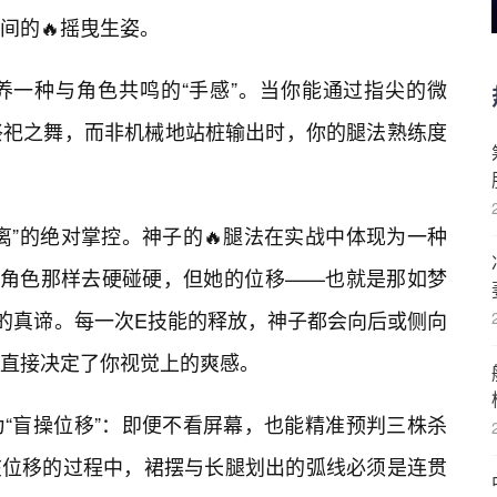
间的🔥摇曳生姿。
养一种与角色共鸣的“手感”。当你能通过指尖的微
祭祀之舞，而非机械地站桩输出时，你的腿法熟练度
离”的绝对掌控。神子的🔥腿法在实战中体现为一种
战角色那样去硬碰硬，但她的位移——也就是那如梦
法的真谛。每一次E技能的释放，神子都会向后或侧向
直接决定了你视觉上的爽感。
“盲操位移”：即便不看屏幕，也能精准预判三株杀
在位移的过程中，裙摆与长腿划出的弧线必须是连贯