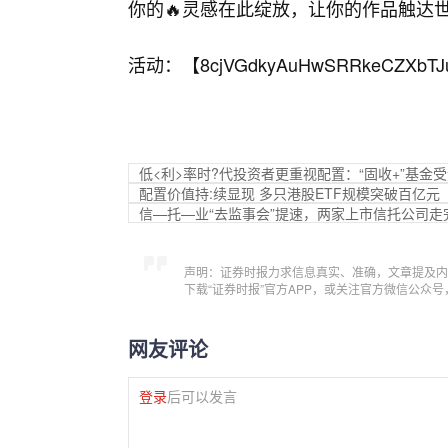
你的🔥灵感在此绽放，让你的作品触达
活动：【
8cjVGdkyAuHwSRRkeCZXbTJ
低<利>率时?代投资者更重视配置：“固收+”基金
配置价值持:续显现 多只港股ETF规模突破百亿元
信—托—业“去监事会”提速，两家上市信托公司走
声明：证券时报力求信息真实、准确，文章提及内
下载“证券时报”官方APP，或关注官方微信公众
网友评论
登录
后可以发言