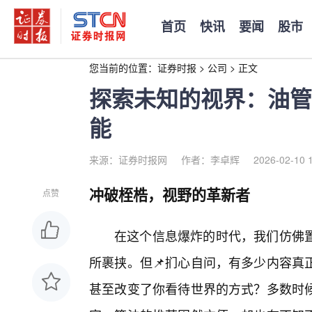
首页
快讯
要闻
股市
您当前的位置：
证券时报
>
公司
>
正文
探索未知的视界：油管
能
来源：证券时报网
作者：李卓辉
2026-02-10 
冲破桎梏，视野的革新者
点赞
在这个信息爆炸的时代，我们仿佛
所裹挟。但📌扪心自问，有多少内容真
甚至改变了你看待世界的方式？多数时