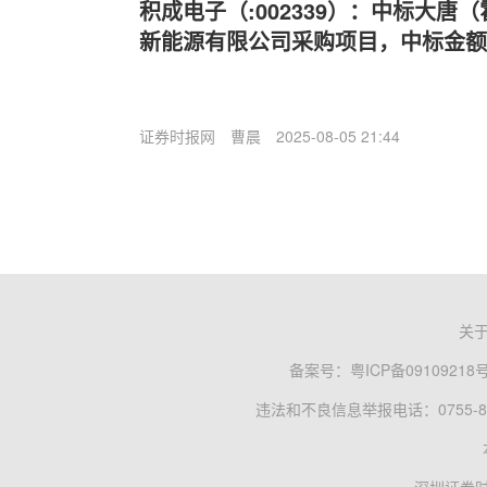
积成电子（:002339）：中标大唐
新能源有限公司采购项目，中标金额为1
证券时报网
曹晨
2025-08-05 21:44
关
备案号：
粤ICP备09109218
违法和不良信息举报电话：0755-83