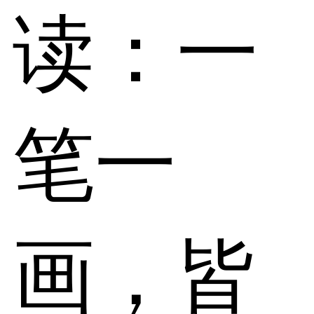
读：一
笔一
画，皆