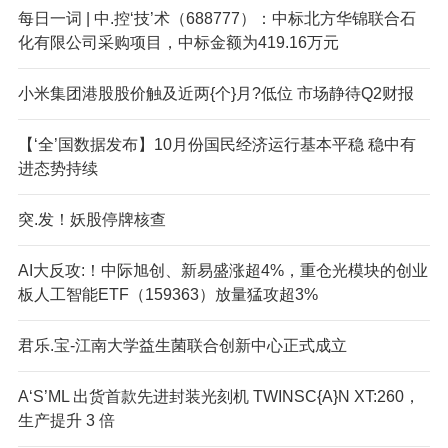
每日一词 | 中.控‘技’术（688777）：中标北方华锦联合石
化有限公司采购项目，中标金额为419.16万元
小米集团港股股价触及近两{个}月?低位 市场静待Q2财报
【‘全’国数据发布】10月份国民经济运行基本平稳 稳中有
进态势持续
突.发！妖股停牌核查
AI大反攻:！中际旭创、新易盛涨超4%，重仓光模块的创业
板人工智能ETF（159363）放量猛攻超3%
君乐.宝-江南大学益生菌联合创新中心正式成立
A‘S’ML 出货首款先进封装光刻机 TWINSC{A}N XT:260，
生产提升 3 倍