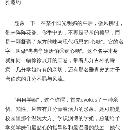
雅邀约
想象一下，在某个阳光明媚的午后，微风拂过，
带来阵阵花香。你手中的，不再是寻常的糖果，而
是一颗凝聚了东方韵味与现代巧思的“心糖”。它的名
字，叫做“冉冉学姐唐伯🙂虎心糖”。这个名字本身，
就如同一幅徐徐展开的画卷，带着几分古朴的诗
意，几分学姐特有的亲切，还有那名垂青史的才子
唐伯虎的几分不羁与风流。
“冉冉学姐”，这个称谓，首先evokes了一种亲
切、知性、且带有几分青春活力的形象。她可能是
校园里那个温婉大方、学识渊博的学姐，总能给予
学弟学妹们最贴心的指导📝和最温暖的鼓励。她代