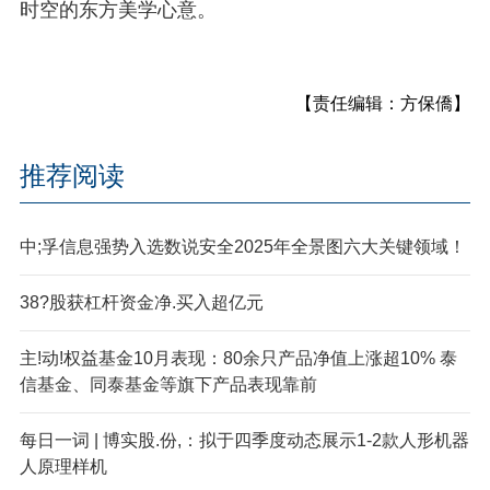
时空的东方美学心意。
【责任编辑：方保僑】
推荐阅读
中;孚信息强势入选数说安全2025年全景图六大关键领域！
38?股获杠杆资金净.买入超亿元
主!动!权益基金10月表现：80余只产品净值上涨超10% 泰
信基金、同泰基金等旗下产品表现靠前
每日一词 | 博实股.份,：拟于四季度动态展示1-2款人形机器
人原理样机