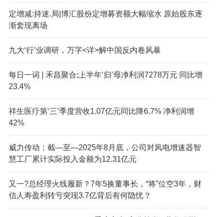
定增减:持迷.局|博汇股份定增募资额大幅缩水 原始股东逐
渐套现离场
九大‘行’业调研，万字<详>解中国反内卷风暴
每日一词 | 禾昌聚合;上半年‘归’母净利润7278万元 同比增
23.4%
祥生医疗第‘三’季度营收1.07亿元同比降6.7% 净利润增
42%
威力传动：截—至—2025年8月底，公司对风电增速器智
慧工厂累计实际投入金额为12.31亿元
又一?总经理火线履新？7年5换董事长，“将”位空3年，财
信人寿盈利转亏突现3.7亿背后有何隐忧？