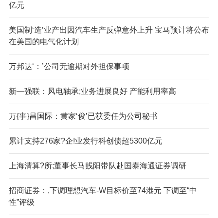
亿元
美国制‘造’业产出因汽车生产反弹意外上升 宝马预计将公布
在美国的电气化计划
万邦达‘：’公司无逾期对外担保事项
新—强联：风电轴承;业务进展良好 产能利用率高
万{事}昌国际：黄家‘俊’已获委任为公司秘书
累计支持276家?企!业发行科创债超5300亿元
上海清算?所;董事长马贱阳带队赴国泰海通证券调研
招商证券：,下调理想汽车-W目标价至74港元 下调至“中
性”评级