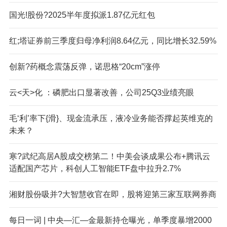
国光!股份?2025半年度拟派1.87亿元红包
红;塔证券前三季度归母净利润8.64亿元，同比增长32.59%
创新?药概念震荡反弹，诺思格“20cm”涨停
云<天>化 ：磷肥出口显著改善，公司25Q3业绩亮眼
毛‘利’率下{滑}、现金流承压，液冷业务能否撑起英维克的
未来？
寒?武纪高居A股成交榜第二！中美会谈成果公布+腾讯云
适配国产芯片，科创人工智能ETF盘中拉升2.7%
湘财股份吸并?大智慧收官在即，
股将迎第三家互联网券商
每日一词 | 中央—汇—金最新持仓曝光，单季度暴增2000