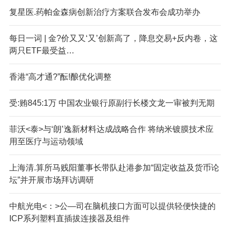
复星医.药帕金森病创新治疗方案联合发布会成功举办
每日一词 | 金?价又又‘又’创新高了，降息交易+反内卷，这
两只ETF最受益…
香港“高才通?”酝!酿优化调整
受:贿845:1万 中国农业银行原副行长楼文龙一审被判无期
菲沃<泰>与‘朗’逸新材料达成战略合作 将纳米镀膜技术应
用至医疗与运动领域
上海清.算所马贱阳董事长带队赴港参加“固定收益及货币论
坛”并开展市场拜访调研
中航光电<：>公—司在脑机接口方面可以提供轻便快捷的
ICP系列塑料直插拔连接器及组件