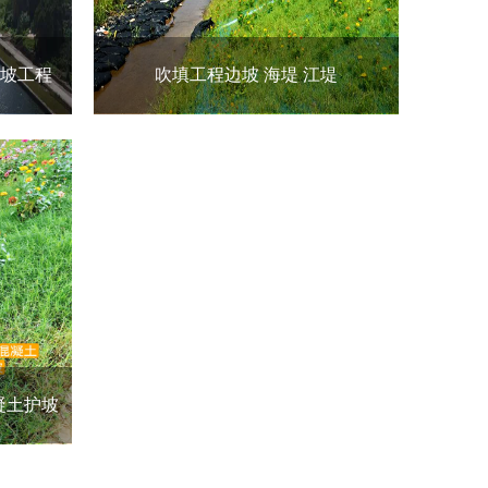
护坡工程
吹填工程边坡 海堤 江堤
凝土护坡