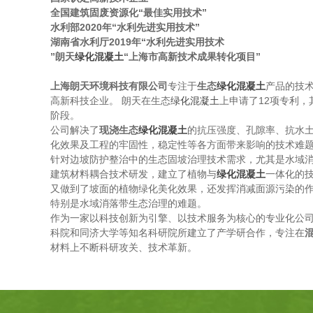
全国建筑固废资源化“最佳实用技术”
水利部2020年“
水利先进实用技术
”
湖南省水利厅2019年“
水利先进实用技术
”
朗天
绿化混凝土
“
上海市高新技术成果转化项目
”
上海朗天环境科技有限公司
专注于
生态
绿化混凝土
产品的技
高新科技企业。 朗天在生态
绿化混凝土
上申请了12项专利，
阶段。
公司解决了
现浇生态
绿化混凝土
的抗压强度、孔隙率、抗水
化效果及工程的牢固性，稳定性等各方面带来影响的技术难
针对边坡防护整治中的生态固坡治理技术需求，尤其是水域
建筑材料耦合技术研发，建立了植物与
绿化混凝土
一体化的
又做到了坡面的植物绿化美化效果，还发挥消减面源污染的
特别是水域消落带生态治理的难题。
作为一家以科技创新为引擎、以技术服务为核心的专业化公
科院和同济大学等知名科研院所建立了产学研合作，专注在
材料上不断科研攻关、技术革新。