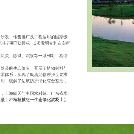
术研发、销售推广及工程运用的国家级
其中7项已获授权，2项发明专利在实审
土流失、除碱、沉浆等一系列对工程绿
题。
消落带的生态修复，开展了植物材料与
技术体系，实现了既满足物理强度要求
作用，破解了边坡防护绿化综合整治，
司，上海朗天与中国水科院、广东省水
混凝土种植植被
这一
生态
绿化混凝土
新