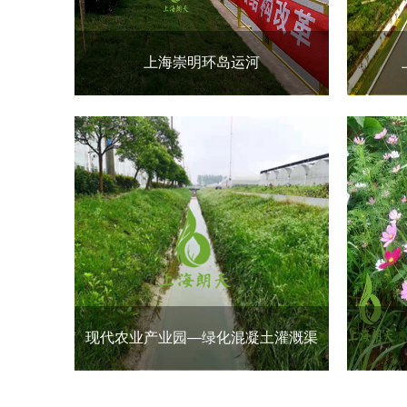
上海崇明环岛运河
现代农业产业园—绿化混凝土灌溉渠