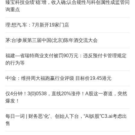
臻宝科技业绩‘稳’增，收入确;认合规性与科创属性成监管问
询重点
理:想汽.车：7月新开19家门店
茅:台!参展第三届中国(北京)陈年酒交流大会
福建—省瑞特商业支付被罚90万元：违反预付卡管理规定
的行为等
中!金：维持周大福跑赢行业评级 目标价19.45港元
仅4分钟！3{0}0538，直线20%涨停！A股这一赛道，突然
爆发！
每日一词 | 财务恶‘化’、创始人下台，“AI妖股”C3.ai考虑出
售