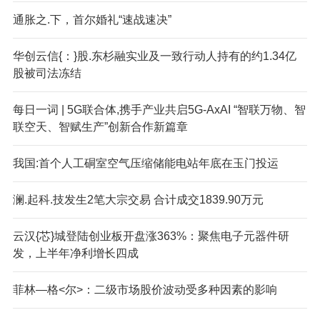
通胀之.下，首尔婚礼“速战速决”
华创云信{：}股.东杉融实业及一致行动人持有的约1.34亿
股被司法冻结
每日一词 | 5G联合体,携手产业共启5G-AxAI “智联万物、智
联空天、智赋生产”创新合作新篇章
我国:首个人工硐室空气压缩储能电站年底在玉门投运
澜.起科.技发生2笔大宗交易 合计成交1839.90万元
云汉{芯}城登陆创业板开盘涨363%：聚焦电子元器件研
发，上半年净利增长四成
菲林—格<尔>：二级市场股价波动受多种因素的影响