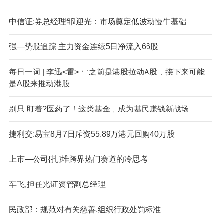
中信证;券总经理邹!迎光：市场奠定低波动慢牛基础
强—势股追踪 主力资金连续5日净流入66股
每日一词 | 李迅<雷>：:之前是港股拉动A股，接下来可能
是A股来推动港股
别只.盯着?医药了！这类基金，成为基民赚钱新战场
捷利交:易宝8月7日斥资55.89万港元回购40万股
上市—公司{扎}堆跨界热门赛道的冷思考
车飞,担任光证资管副总经理
民政部：规范对有关慈善,组织行政处罚标准