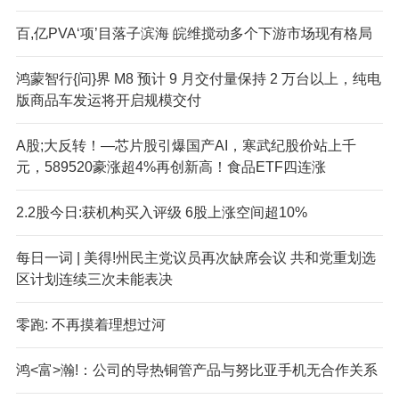
百,亿PVA‘项’目落子滨海 皖维搅动多个下游市场现有格局
鸿蒙智行{问}界 M8 预计 9 月交付量保持 2 万台以上，纯电
版商品车发运将开启规模交付
A股;大反转！—芯片股引爆国产AI，寒武纪股价站上千
元，589520豪涨超4%再创新高！食品ETF四连涨
2.2股今日:获机构买入评级 6股上涨空间超10%
每日一词 | 美得!州民主党议员再次缺席会议 共和党重划选
区计划连续三次未能表决
零跑: 不再摸着理想过河
鸿<富>瀚!：公司的导热铜管产品与努比亚手机无合作关系