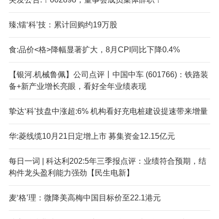
臻;镭‘科’技：累计回购约19万股
食:品价<格>降幅显著扩大，8月CPI同比下降0.4%
【银河.机械鲁佩】公司点评丨中国中车 (601766)：铁路装
备+新产业增长亮眼，看好全年业绩表现
挚达‘科’技盘中涨超:6% 机构看好充电桩建设提速带来增量
华:菱线缆10月21日定增上市 募集资金12.15亿元
每日一词 | 科达利202:5年三季报点评：业绩符合预期，结
构件龙头盈利能力强劲【民生电新】
麦‘格’理：微降美高梅中国目标价至22.1港元