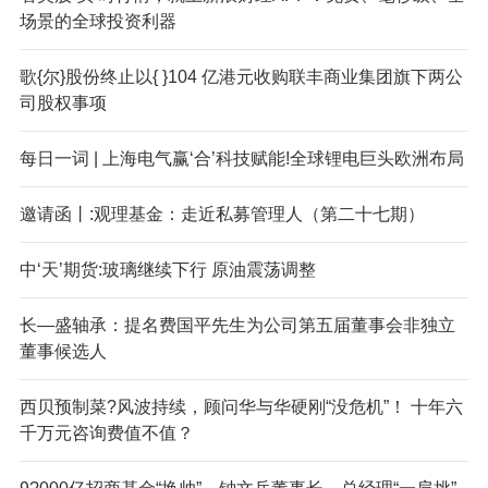
场景的全球投资利器
歌{尔}股份终止以{ }104 亿港元收购联丰商业集团旗下两公
司股权事项
每日一词 | 上海电气赢‘合’科技赋能!全球锂电巨头欧洲布局
邀请函丨:观理基金：走近私募管理人（第二十七期）
中‘天’期货:玻璃继续下行 原油震荡调整
长—盛轴承：提名费国平先生为公司第五届董事会非独立
董事候选人
西贝预制菜?风波持续，顾问华与华硬刚“没危机”！ 十年六
千万元咨询费值不值？