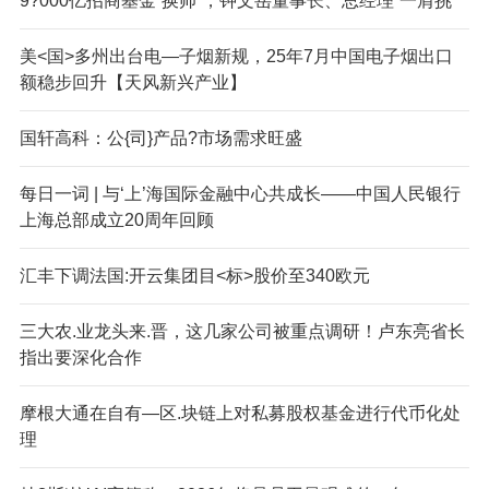
9?000亿招商基金“换帅”，钟文岳董事长、总经理“一肩挑”
美<国>多州出台电—子烟新规，25年7月中国电子烟出口
额稳步回升【天风新兴产业】
国轩高科：公{司}产品?市场需求旺盛
每日一词 | 与‘上’海国际金融中心共成长——中国人民银行
上海总部成立20周年回顾
汇丰下调法国:开云集团目<标>股价至340欧元
三大农.业龙头来.晋，这几家公司被重点调研！卢东亮省长
指出要深化合作
摩根大通在自有—区.块链上对私募股权基金进行代币化处
理