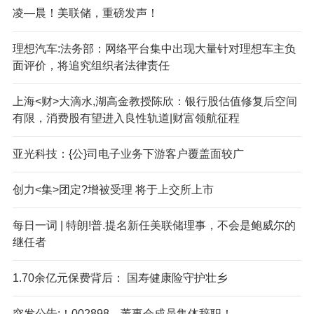
凌—晨！美联储，重磅发声！
理想汽车:法务部：网络平台集中出现大量针对理想车主负
面评价，将追究组织者法律责任
上海<财>大滴水,湖高金教授陈欣：银行股估值修复后空间
有限，消费股有望进入良性轨道|财富领航征程
亚光科技：{公}司电子业务下游客户覆盖面较广
创力<集>团定?增被受理 将于上交所上市
每日一词 | 特朗!普.提名新任美联储理事，不会是鲍威尔的
继任者
1.70余亿元保费背后： 国寿健康险守护壮乡
突发公告:！002898，董事会成员集体辞职！