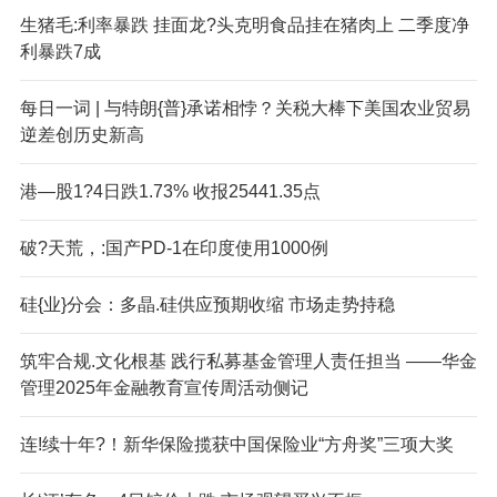
生猪毛:利率暴跌 挂面龙?头克明食品挂在猪肉上 二季度净
利暴跌7成
每日一词 | 与特朗{普}承诺相悖？关税大棒下美国农业贸易
逆差创历史新高
港—股1?4日跌1.73% 收报25441.35点
破?天荒，:国产PD-1在印度使用1000例
硅{业}分会：多晶.硅供应预期收缩 市场走势持稳
筑牢合规.文化根基 践行私募基金管理人责任担当 ——华金
管理2025年金融教育宣传周活动侧记
连!续十年?！新华保险揽获中国保险业“方舟奖”三项大奖