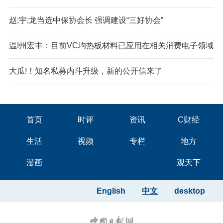
赵;宇;龙当选中保协会长 强调建设“三好协会”
温!州宏丰：目前VC均热板材料已应用在相关消费电子领域
大瓜!！知名私募内斗升级，新的公开信来了
首页
时评
资讯
C财经
生活
视频
专栏
地方
漫画
观天下
English
中文
desktop