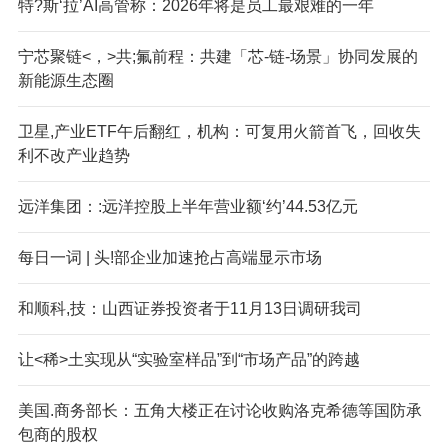
特?斯‘拉’AI高管称：2026年将是员工最艰难的一年
宁芯聚链<，>共;氟前程：共建「芯-链-场景」协同发展的
新能源生态圈
卫星,产业ETF午后翻红，机构：可复用火箭首飞，回收失
利不改产业趋势
远洋集团：:远洋控股上半年营业额‘约’44.53亿元
每日一词 | 头!部企业加速抢占高端显示市场
和顺科,技：山西证券投资者于11月13日调研我司
让<稀>土实现从“实验室样品”到“市场产品”的跨越
美国.商务部长：五角大楼正在讨论收购洛克希德等国防承
包商的股权