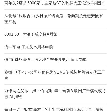
两年关?店超;5000家，这家被ST的鸭脖大王该怎样突围？
深化帮?扶聚合.力乡村振兴谱新篇—徽商期货走进安徽省
望江县
6001,50，大涨！成交额A股第一
汽—车电,子龙头本周将申购
债‘市’财务造假，恒大地产被开具史,上最大罚单
赛微!电子<：>公司的角色为MEMS传感芯片的独立代工厂
商
万维网之父蒂—姆・伯纳斯-!李：当前互联网广告模式或将
被 AI 摧毁
每日一词 | 永‘杰’新材：?上半年净利润1.86亿元 同比增长