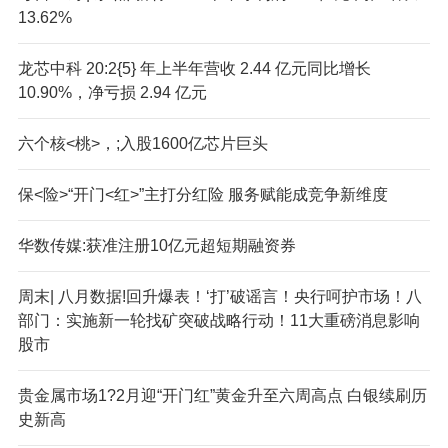
13.62%
龙芯中科 20:2{5} 年上半年营收 2.44 亿元同比增长
10.90%，净亏损 2.94 亿元
六个核<桃>，;入股1600亿芯片巨头
保<险>“开门<红>”主打分红险 服务赋能成竞争新维度
华数传媒:获准注册10亿元超短期融资券
周末| 八月数据!回升爆表！‘打’破谣言！央行呵护市场！八
部门：实施新一轮找矿突破战略行动！11大重磅消息影响
股市
贵金属市场1?2月迎“开门红”黄金升至六周高点 白银续刷历
史新高