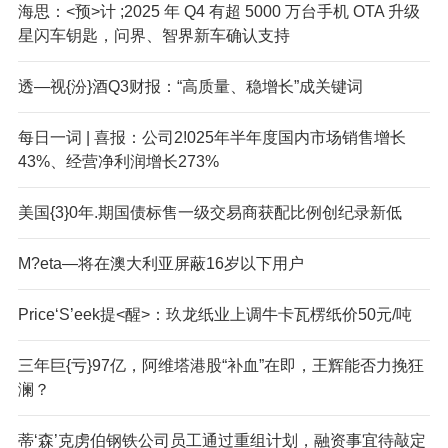
海思：<预>计 ;2025 年 Q4 有超 5000 万台手机 OTA 升级
星闪车钥匙，问界、智界新车确认支持
透—视{汾}酒Q3财报：“高质量、稳增长”成关键词
每日一词 | 喜报：公司2!025年半年度国内市场销售增长
43%、经营净利润增长273%
美国{3}0年.期国债标售一级交易商获配比例创纪录新低
M?eta—将在澳大利亚屏蔽16岁以下用户
Price‘S’eek提<醒>：玖龙纸业上调牛卡瓦楞纸价50元/吨
三年巨{亏}97亿，阿维塔港股“补血”在即，王辉能否力挽狂
澜？
蒂‘森’克虏伯钢铁公司员工通过重组计划，融资事宜待敲定