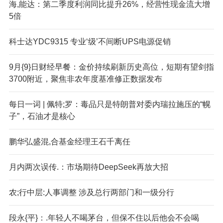
海,能达：第二季度利润同比提升26%，经营性现金流大增
5倍
科士达YDC9315 专业‘级’不间断UPS电源促销
9月{9}日财经早餐：金价持续刷新历史高位，短期有望剑指
3700附近，聚焦非农年度基准修正数据发布
每日一词 | 佩特;罗：毒品只是特朗普对委内瑞拉施压的“幌
子”，石油才是核心
鹏华弘盛混,合基金经理王石千离任
月内两次误传.：市场期待DeepSeek再放大招
农;行中层:人事调整 涉及总行两部门和一级分行
段永{平}：.年轻人不喝茅台，但保不住以后他会不会喝