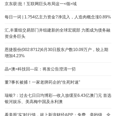
京东获:批！互联网巨头布局这一<领>域
每日一词 | 1.?54亿主力资金?净流入，人造肉概念涨0.89%
汇,丰重组交易部门并组建新的全球宏观部 力图成为债务融
资业务巨头
恩捷股份(002:8?12)6月30日股东户数10.09万户，较上期
增加4.23%
晶<澳>科技回—应：将发公告澄清一切
董?事长被捕！一家老牌药企的“生死时速”
瑞银?：过去七日日均博彩—收入放缓至6.43亿澳门元 首选
银河娱乐、美高梅中国及永利澳
看美股‘实’时行情，就上新浪财经APP：免费、毫秒级、全