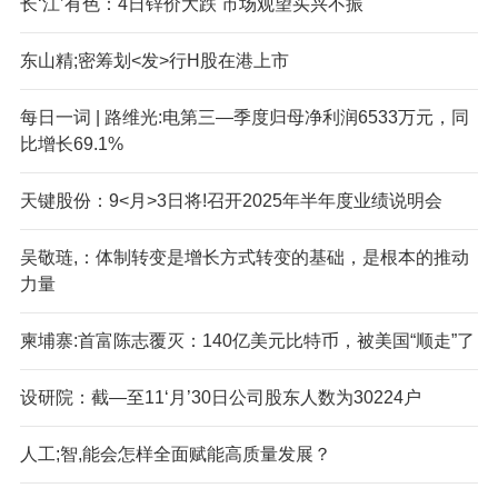
长‘江’有色：4日锌价大跌 市场观望买兴不振
东山精;密筹划<发>行H股在港上市
每日一词 | 路维光:电第三—季度归母净利润6533万元，同
比增长69.1%
天键股份：9<月>3日将!召开2025年半年度业绩说明会
吴敬琏,：体制转变是增长方式转变的基础，是根本的推动
力量
柬埔寨:首富陈志覆灭：140亿美元比特币，被美国“顺走”了
设研院：截—至11‘月’30日公司股东人数为30224户
人工;智,能会怎样全面赋能高质量发展？