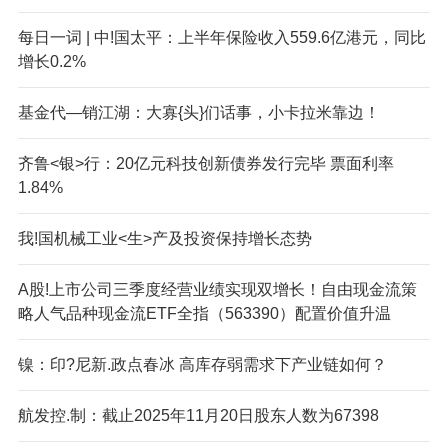
每日一词 | 中!国太平：上半年保险收入559.6亿港元，同比
增长0.2%
基金代—销江湖：大寡{头}们话事，小卡拉米靠边！
齐鲁<银>行：20亿元科技创新债券发行完毕 票面利率
1.84%
我!国机械工业<生>产及投资保持增长态势
A股!上市公司三季度经营业绩实现双增长！自由现金流策
略人气品种现金流ETF全指（563390）配置价值升温
镍：印?尼新.政点春冰 高库存弱需求下产业链如何？
航发控.制：截止2025年11月20日股东人数为67398