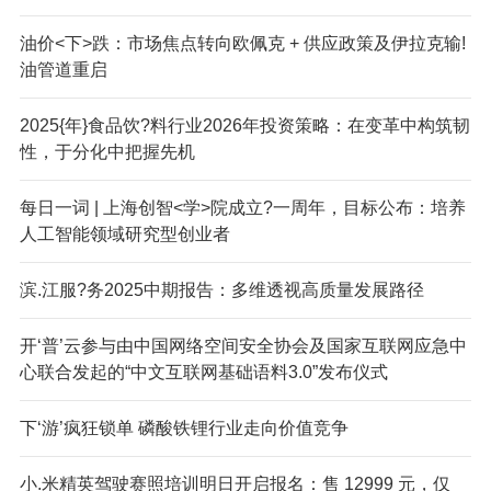
油价<下>跌：市场焦点转向欧佩克 + 供应政策及伊拉克输!
油管道重启
2025{年}食品饮?料行业2026年投资策略：在变革中构筑韧
性，于分化中把握先机
每日一词 | 上海创智<学>院成立?一周年，目标公布：培养
人工智能领域研究型创业者
滨.江服?务2025中期报告：多维透视高质量发展路径
开‘普’云参与由中国网络空间安全协会及国家互联网应急中
心联合发起的“中文互联网基础语料3.0”发布仪式
下‘游’疯狂锁单 磷酸铁锂行业走向价值竞争
小.米精英驾驶赛照培训明日开启报名：售 12999 元，仅