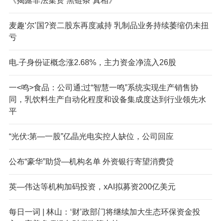
《揭露非法集资“黑链条”真相》
麦趣‘尔’国?资二股东再度减持 乳制品业务持续萎缩仍未扭
亏
电.子身份证概念涨2.68%，主力资金净流入26股
一<鸣>食品：公司通;过“智慧一鸣”系统实现生产销售协
同，乳饮料生产自动化程度和设备集成度达到行业领先水
平
“光伏:第—一股”亿晶光电实控人缺位，公司回应
公布“豪华”助贷—机构名单 外资银行寄望消费贷
英—伟达等机构加码投资，xAI拟募资200亿美元
每日一词 | 林山：‘财’政部门将继续加大生态环保资金投