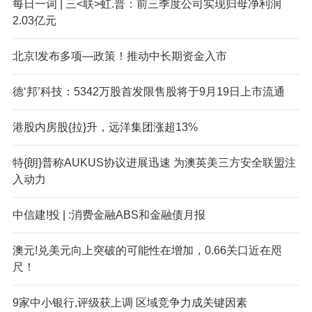
每日一词 | 三<联>虹.普：前三季度公司实现归母净利润
2.03亿元
北京!发布多项—政策！推动中长期资金入市
德‘邦’科技：5342万股首发限售股将于9月19日上市流通
港股内房股{拉}升，远洋集团涨超13%
特{朗}普称AUKUS协议进展迅速 为澳英美三方安全联盟注
入动力
中信建!投 | :消费金融ABS和金融债月报
澳元!兑美元向上突破的可能性在增加，0.66关口近在咫
尺！
9家中小银行,评级获上调 区域竞争力成关键因素