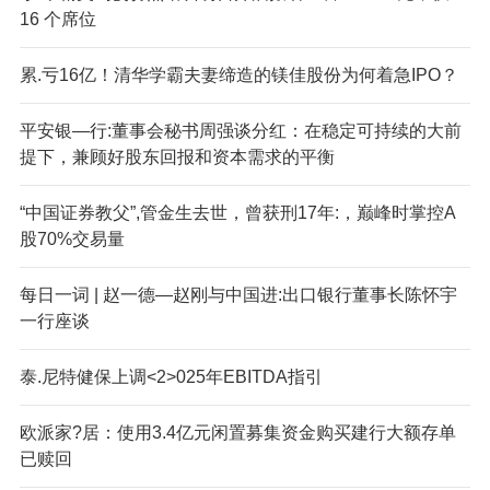
16 个席位
累.亏16亿！清华学霸夫妻缔造的镁佳股份为何着急IPO？
平安银—行:董事会秘书周强谈分红：在稳定可持续的大前
提下，兼顾好股东回报和资本需求的平衡
“中国证券教父”,管金生去世，曾获刑17年:，巅峰时掌控A
股70%交易量
每日一词 | 赵一德—赵刚与中国进:出口银行董事长陈怀宇
一行座谈
泰.尼特健保上调<2>025年EBITDA指引
欧派家?居：使用3.4亿元闲置募集资金购买建行大额存单
已赎回