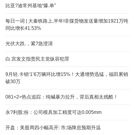
比亚?迪常州基地“爆.单”
每日一词 | 大秦铁路上,半年!非煤货物发送量增加1921万吨
同比增长41.53%
光伏大跌.，紧?急澄清
白.宫发文指责民主党纵容犯罪
9月轻.卡销‘1’6万辆环比增15%！大通增势迅猛，福田累销
破30万
081<2>热点追踪：纯碱暴力拉升，背后真相太残酷！
永?利股;份：公司模具加工精度可达0.005mm
开盘：美股周四小幅高开: 市;场降息预期升温