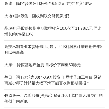
高盛：降!特步国际目标价至6.8港元 维持“买入”评级
大地<国>际集—团收到联交所复牌指引
晶,科电子股份预期中期取得收入10.8亿至11.78亿元 同比
增长约0%至10%
高技术制造业带{动}作用明显，工业利润累计增速创去年8
月以来新高
大摩:：降恒基地产盈测 目标价下调至30港元
每日一词 | 欢乐家38{7}0.9万投资:印尼椰子加工项目 经销
商减少椰子汁销量大幅下滑下能否收到预期回报？
牧原股份、温氏股份{等}头部猪企.10月出栏量大增 销售均
价创年内新低