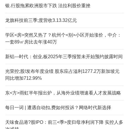
银.行股拖累欧洲股市下跌 法拉利股价重挫
龙旗科技前三季;度营收3.13.32亿元
学区<房>突然又热了？杭州个<别>小区开始涨价，中介：
一套89㎡房比去年涨40万
新铝—时代：创业,板2025年三季报暂未开始预约披露时间
光荣控;股!发布年度业绩 股东应占溢利1277.2万新加坡元
同比增加712.99%
东<方>雨虹半年报出炉，从海外业绩增速看人才发展战略
每日一词 | 遭遇自动扣,费如何投诉？网络时代新选择
天味食品港?股IPO：前三<季>度归母净利润下降 实控人多