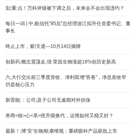
划;重:点！万科评级被下调之后，未来会不会出现违约？
每日一词 | 中,航信托“85后”总经理游江拟升任党委书记、董
事长
终止上市，紫!天退—10月14日摘牌
创新药;概念震荡走,强 荣昌生物涨超18%创历史新高
六,大行交出前三季度营收、净利双增“答卷”，净息差收窄
仍是核心压力
新雷能:：公司;及子公司无逾期对外担保
券商<核>心<系>统升级换代，运维如何又稳又好？
最新！;博‘安’生物/欧康维视：重磅眼科产品获批上市