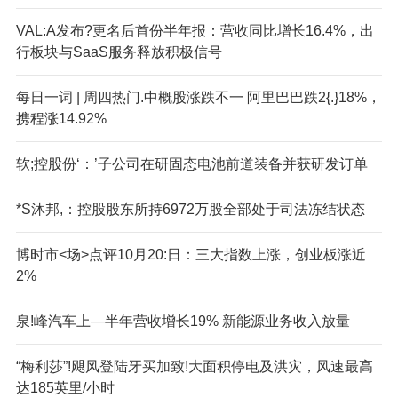
VAL:A发布?更名后首份半年报：营收同比增长16.4%，出
行板块与SaaS服务释放积极信号
每日一词 | 周四热门.中概股涨跌不一 阿里巴巴跌2{.}18%，
携程涨14.92%
软;控股份‘：’子公司在研固态电池前道装备并获研发订单
*S
沐邦,：控股股东所持6972万股全部处于司法冻结状态
博时市<场>点评10月20:日：三大指数上涨，创业板涨近
2%
泉!峰汽车上—半年营收增长19% 新能源业务收入放量
“梅利莎”!飓风登陆牙买加致!大面积停电及洪灾，风速最高
达185英里/小时