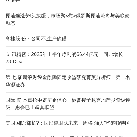
次减持
原油连涨势!头放缓，市场聚<焦>俄罗斯原油流向与美联储
动态
粤桂股:份：公司不;生产硫磺
立:讯精密：2025年上半年净利润66.44亿元，同比增长
23.13％
第‘七’届新浪财经金麒麟固定收益研究菁英分析师：第一名
华源证券
国际‘资’本重拾中资房企信心：标普授予越秀地产投资级评
级，惠誉已上调其展望
美国国防;部长?：国民警卫队未来一周将“涌入”华盛顿特区