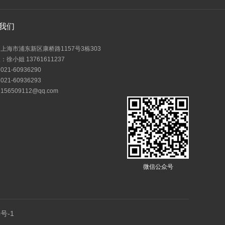
我们
上海市浦东新区康桥路1157号3栋303
徐小姐 13761611237
21-60936290
21-60936293
56509112@qq.com
微信公众号
号-1