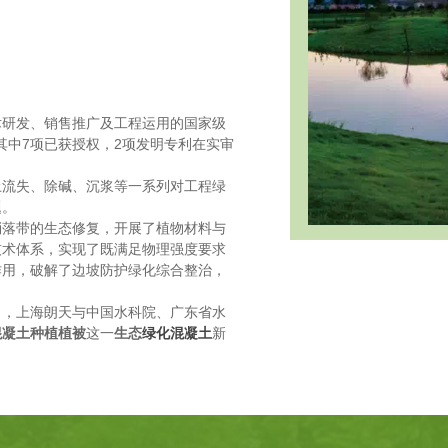
术研发、销售推广及工程运用的国家级
其中7项已获授权，2项发明专利在实审
土流失、除碱、沉浆等一系列对工程绿
题。
消落带的生态修复，开展了植物材料与
技术体系，实现了既满足物理强度要求
作用，破解了边坡防护绿化综合整治，
司，上海朗天与中国水科院、广东省水
混凝土种植植被
这一
生态
绿化混凝土
新