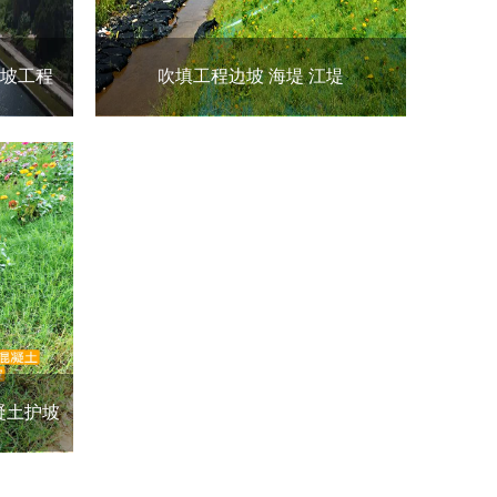
护坡工程
吹填工程边坡 海堤 江堤
凝土护坡