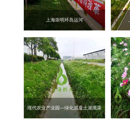
上海崇明环岛运河
现代农业产业园—绿化混凝土灌溉渠