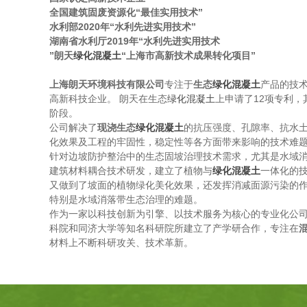
全国建筑固废资源化“最佳实用技术”
水利部2020年“
水利先进实用技术
”
湖南省水利厅2019年“
水利先进实用技术
”
朗天
绿化混凝土
“
上海市高新技术成果转化项目
”
上海朗天环境科技有限公司
专注于
生态
绿化混凝土
产品的技
高新科技企业。 朗天在生态
绿化混凝土
上申请了12项专利，
阶段。
公司解决了
现浇生态
绿化混凝土
的抗压强度、孔隙率、抗水
化效果及工程的牢固性，稳定性等各方面带来影响的技术难
针对边坡防护整治中的生态固坡治理技术需求，尤其是水域
建筑材料耦合技术研发，建立了植物与
绿化混凝土
一体化的
又做到了坡面的植物绿化美化效果，还发挥消减面源污染的
特别是水域消落带生态治理的难题。
作为一家以科技创新为引擎、以技术服务为核心的专业化公
科院和同济大学等知名科研院所建立了产学研合作，专注在
材料上不断科研攻关、技术革新。