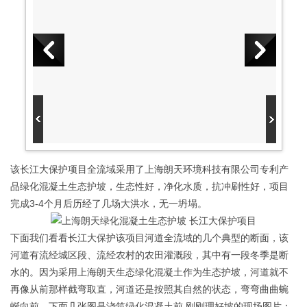
该长江大保护项目全流域采用了上海朗天环境科技有限公司专利产
品绿化混凝土生态护坡，生态性好，净化水质，抗冲刷性好，项目
完成3-4个月后历经了几场大洪水，无一坍塌。
下面我们看看长江大保护该项目河道全流域的几个典型的断面，该
河道有流经城区段、流经农村的农田灌溉段，其中有一段冬季是断
水的。因为采用上海朗天生态绿化混凝土作为生态护坡，河道就不
再像从前那样截弯取直，河道还是按照其自然的状态，弯弯曲曲蜿
蜒向前。下面几张图是浇筑绿化混凝土前 刚刚理好坡的现场图片：